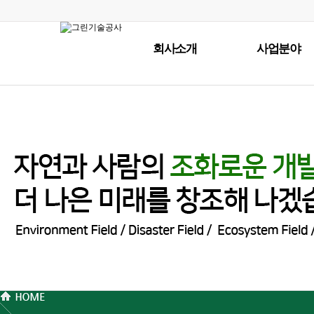
회사소개
사업분야
- 인사말
- 환경분야
- 조직도
- 재해분야
- 면허및등록
- 일조장해
- 오시는길
- 생태계분야